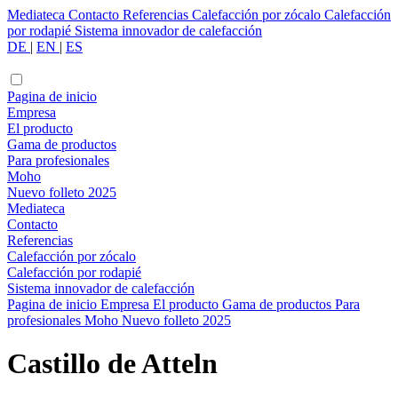
Mediateca
Contacto
Referencias
Calefacción por zócalo
Calefacción
por rodapié
Sistema innovador de calefacción
DE
|
EN
|
ES
Pagina de inicio
Empresa
El producto
Gama de productos
Para profesionales
Moho
Nuevo folleto 2025
Mediateca
Contacto
Referencias
Calefacción por zócalo
Calefacción por rodapié
Sistema innovador de calefacción
Pagina de inicio
Empresa
El producto
Gama de productos
Para
profesionales
Moho
Nuevo folleto 2025
Castillo de Atteln