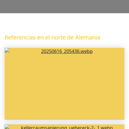
ales
Moho
Nuevo
Referencias en el norte de Alemania
folleto
2025
Mediateca
Contacto
Referencias
Calefacción
por zócalo
Calefacción